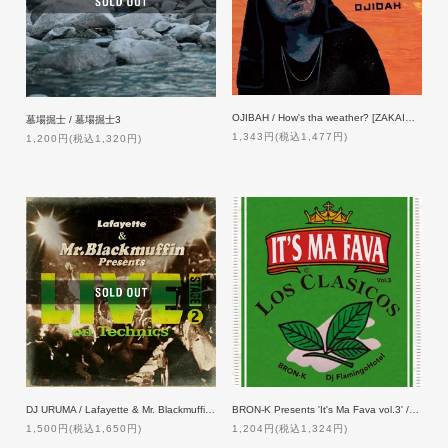
OJIBAH / How's tha weather? [ZAKAI限定発売]
墓場掘士 / 墓場掘士3
1,343円(税込1,477円)
1,200円(税込1,320円)
BRON-K Presents 'It's Ma Fava vol.3' / Mixed by Dj FlamingoHotel
DJ URUMA / Lafayette & Mr. Blackmuffin Presents 『LIVE! on Technics』-STAGE 2-
1,204円(税込1,324円)
1,500円(税込1,650円)