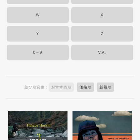
W
X
Y
Z
0～9
V.A.
並び順変更：
おすすめ順
価格順
新着順