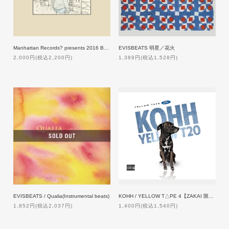
Manhattan Records? presents 2016 BEST OF JAPANESE HIP HOP MIX
EVISBEATS 明星／花火
2,000円(税込2,200円)
1,389円(税込1,528円)
EVISBEATS / Qualia(Instrumental beats)
KOHH / YELLOW T△PE 4【ZAKAI 限定特典付】
1,852円(税込2,037円)
1,400円(税込1,540円)