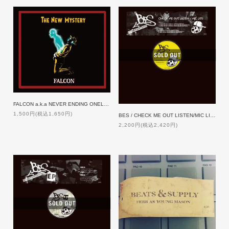
FALCON a.k.a NEVER ENDING ONELOOP / THE NEW MYSTERY
1,500円(税込1,650円)
BES / CHECK ME OUT LISTEN/MIC LIFE [12inch]
2,200円(税込2,420円)