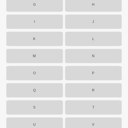
G
H
I
J
K
L
M
N
O
P
Q
R
S
T
U
V