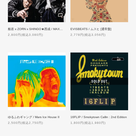
般若 x ZORN x SHINGO★西成 / MAX【通常盤】[CD]
EVISBEATS / ムスヒ [通常盤]
2,800円(税込3,080円)
2,778円(税込3,056円)
ゆるふわギャング / Mars Ice House II
16FLIP / Smokytown Callin : 2nd Edition
2,500円(税込2,750円)
1,800円(税込1,980円)