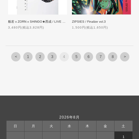
般若 x ZORN x SHINGO★西成 / LIVE MAX [2 DVD]【限定盤】
ZIPSIES / Finalize vol.3
3,480円(税込3,828円)
1,500円(税込1,650円)
<
1
2
3
4
5
6
7
8
>
2026年8月
日
月
火
水
木
金
土
1