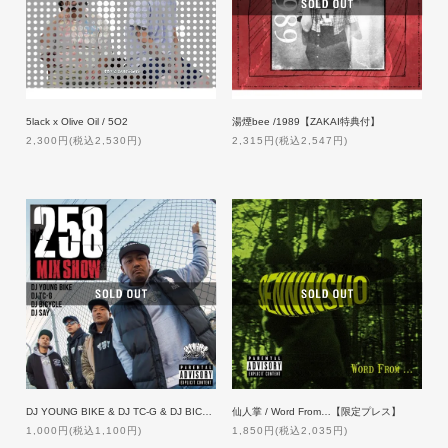
湯煙bee /1989【ZAKAI特典付】
5lack x Olive Oil / 5O2
2,315円(税込2,547円)
2,300円(税込2,530円)
DJ YOUNG BIKE & DJ TC-G & DJ BICYCLE & DJ SAY / 258MIXSHOW【特典付】
仙人掌 / Word From…【限定プレス】
1,000円(税込1,100円)
1,850円(税込2,035円)