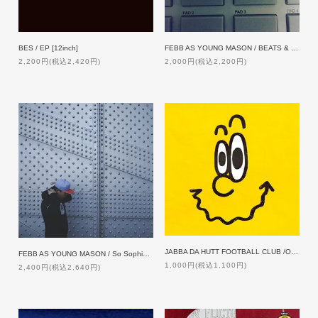
BES / EP [12inch]
FEBB AS YOUNG MASON / BEATS & SUPPLY
2,200円(税込2,420円)
2,000円(税込2,200円)
JABBA DA HUTT FOOTBALL CLUB /OFF THE WALL
FEBB AS YOUNG MASON / So Sophisticated
1,000円(税込1,100円)
2,400円(税込2,640円)