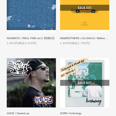
NAGMATIC / REAL FIND vol.3【特典付】
68&BROTHERS x DJ SHU-G / Mellow Madness
1,833円(税込2,016円)
1,600円(税込1,760円)
JUICE / Started up
ZORN / Anthology