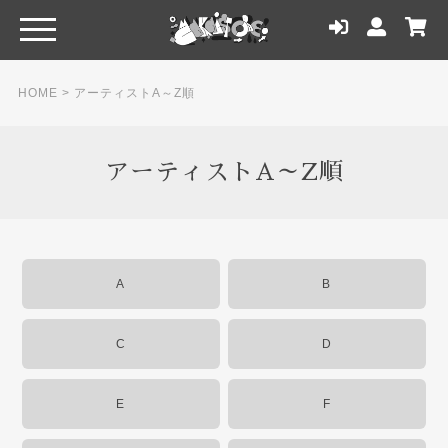
HOME
>
アーティストA～Z順
アーティストA～Z順
A
B
C
D
E
F