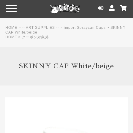
HOME
>
-- ART SUPPLIES --
>
import Spraycan Caps
>
SKINNY
CAP White/beige
HOME
>
クーポン対象外
SKINNY CAP White/beige