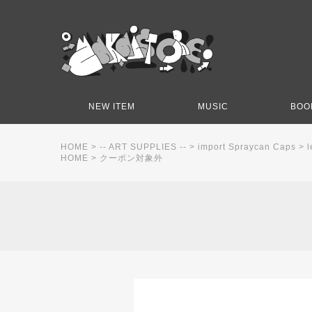
NEW ITEM
MUSIC
BOO
HOME
>
-- ART SUPPLIES --
>
import Spraycan Caps
>
l
HOME
>
クーポン対象外