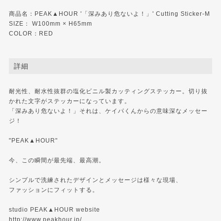
商品名：PEAK▲HOUR '「深みあり危ないよ！」' Cutting Sticker-M
SIZE： W100mm × H65mm
COLOR：RED
詳細
耐光性、耐水性抜群の塩化ビニル製カッティングステッカー。切り抜
かれた文字がステッカーになっています。
「深みあり危ないよ！」それは、ケイパくんからの意味深なメッセー
ジ！
"PEAK▲HOUR"
今、この瞬間が最先端、最高潮。
シンプルで洗練されたデザインとメッセージは様々な現場、
ファッションにフィットする。
studio PEAK▲HOUR website
http://www.peakhour.jp/