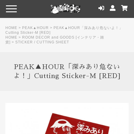
HOME
>
PEAK▲HOUR
>
PEAK▲HOUR「深みあり危ないよ！」
Cutting Sticker-M [RED]
HOME
>
ROOM DECOR and GOODS [インテリア・雑
貨]
>
STICKER / CUTTING SHEET
PEAK▲HOUR「深みあり危ない
よ！」Cutting Sticker-M [RED]