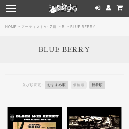
HOME
>
アーティストA～Z順
>
B
>
BLUE BERRY
BLUE BERRY
並び順変更：
おすすめ順
価格順
新着順