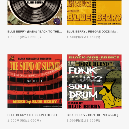
BLUE BERRY (BABA) / BACK TO THE STONED AGE side B
BLUE BERRY / REGGAE DOZE [Mix-CDR]
1,500円(税込1,650円)
1,500円(税込1,650円)
BLUE BERRY / THE SOUND OF SILENCE [Mix-CDR]
BLUE BERRY / DOZE BLEND side-B [Mix-CDR]
1,500円(税込1,650円)
1,500円(税込1,650円)