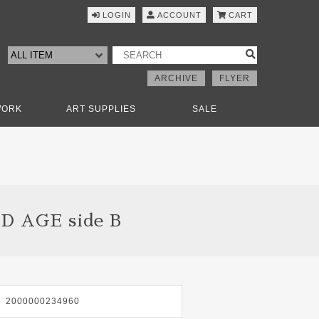
LOGIN
ACCOUNT
CART
ARCHIVE
FLYER
WORK
ART SUPPLIES
SALE
 AGE side B
2000000234960