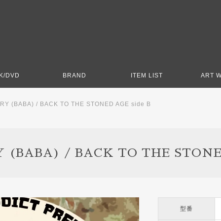
K/DVD
BRAND
ITEM LIST
ART 
RY (BABA) / BACK TO THE STONED AGE side B
 (BABA) / BACK TO THE STONED
型番