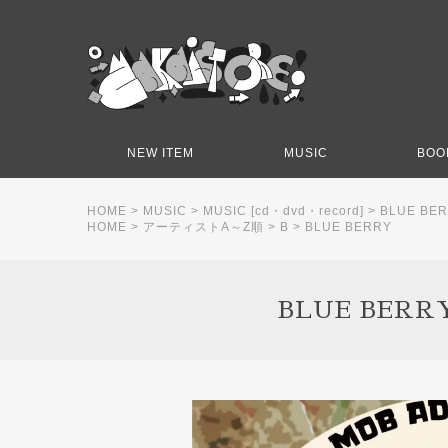
NEW ITEM
MUSIC
BOO
HOME
>
MUSIC
>
MUSIC [cd・dvd・record]
>
BLUE BER
HOME
>
アーティストA～Z順
>
B
>
BLUE BERRY
BLUE BERRY