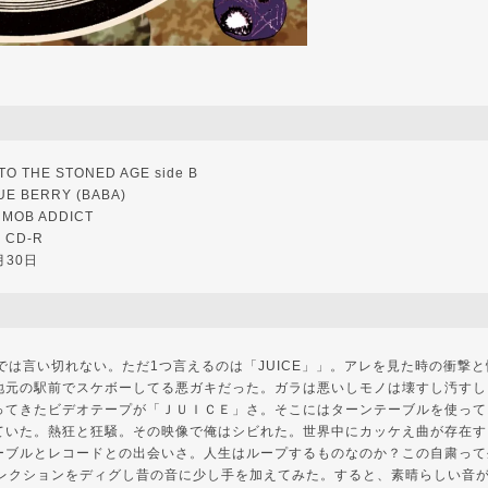
 THE STONED AGE side B
 BERRY (BABA)
MOB ADDICT
CD-R
月30日
では言い切れない。ただ1つ言えるのは「JUICE」」。アレを見た時の衝撃
地元の駅前でスケボーしてる悪ガキだった。ガラは悪いしモノは壊すし汚すし
ってきたビデオテープが「ＪＵＩＣＥ」さ。そこにはターンテーブルを使って
ていた。熱狂と狂騒。その映像で俺はシビれた。世界中にカッケえ曲が存在す
ーブルとレコードとの出会いさ。人生はループするものなのか？この自粛って
コレクションをディグし昔の音に少し手を加えてみた。すると、素晴らしい音