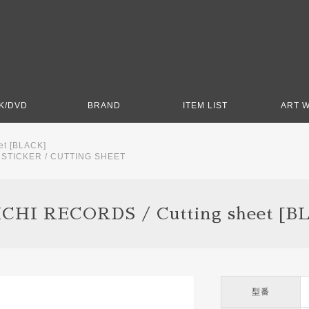
K/DVD
BRAND
ITEM LIST
ART 
et [BLACK]
>
STICKER / CUTTING SHEET
CHI RECORDS / Cutting sheet [B
型番