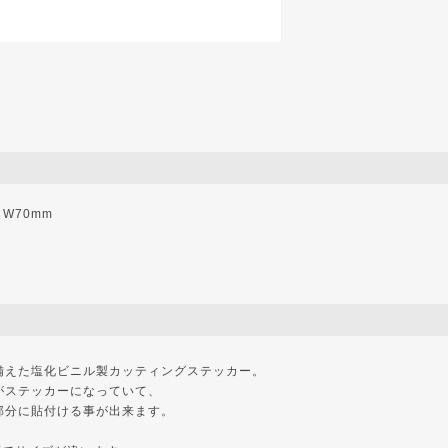
× W70mm
備えた塩化ビニル製カッティングステッカー。
がステッカーになっていて、
部分に貼付ける事が出来ます。