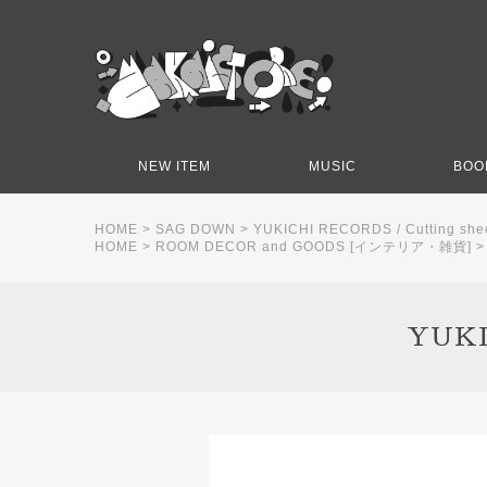
NEW ITEM
MUSIC
BOO
HOME
>
SAG DOWN
>
YUKICHI RECORDS / Cutting she
HOME
>
ROOM DECOR and GOODS [インテリア・雑貨]
YUKI