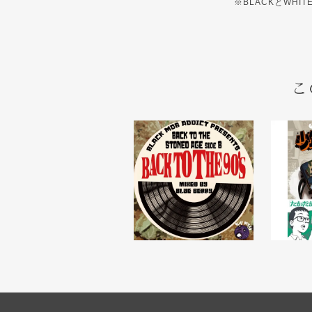
※BLACKとWHI
こ