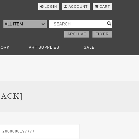
LOGIN
ACCOUNT
CART
ARCHIVE
FLYER
WORK
ART SUPPLIES
SALE
LACK]
2000000197777