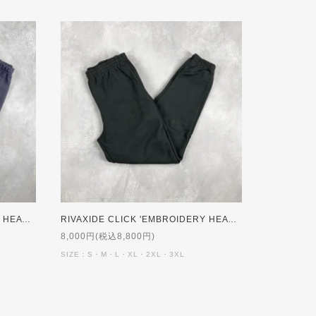
RIVAXIDE CLICK 'EMBROIDERY HEAVY WEIGHT' Sweat Pants [NAVY]【受注生産】
RIVAXIDE CLICK 'EMBROIDERY HEAVY WEIGHT' Sweat Pants [BLACK]【受注生産】
8,000円(税込8,800円)
SIZE：S・M・L・XL・2XL・3XL