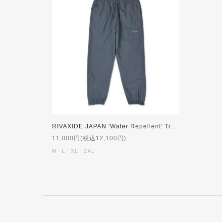
RIVAXIDE JAPAN 'Water Repellent' Training Pants [NAVY]
11,000円(税込12,100円)
M・L・XL・2XL