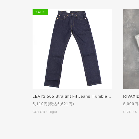
SALE
LEVI'S 505 Straight Fit Jeans [Tumbled Rigid]
5,110円(税込5,621円)
8,000円
COLOR：Rigid
SIZE：S