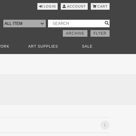
LOGIN
ACCOUNT
CART
ARCHIVE
FLYER
WORK
ART SUPPLIES
SALE
1