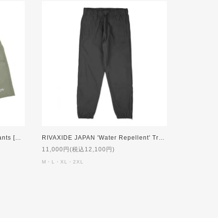
RIVAXIDE JAPAN Nylon Short Pants [SAGE GREEN]
RIVAXIDE JAPAN 'Water Repellent' Training Pants [BLACK]
11,000円(税込12,100円)
M・L・XL・2XL