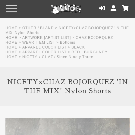
HOME
>
OTHER / BLAND
>
NICETYxCHAZ BOJORQUEZ 'IN THE
MIX' Nylon Shorts
HOME
>
ARTWORK [ARTIST LIST]
>
CHAZ BOJORQUEZ
HOME
>
WEAR ITEM LIST
>
Bottoms
HOME
>
APPAREL COLOR LIST
>
BLACK
HOME
>
APPAREL COLOR LIST
>
RED・BURGUNDY
HOME
>
NICETY x CHAZ / Since Ninety Three
NICETYxCHAZ BOJORQUEZ 'IN
THE MIX' Nylon Shorts