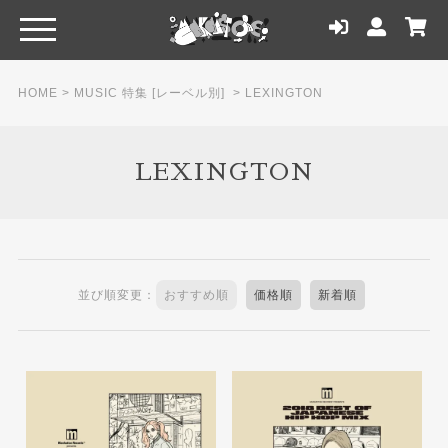
HOME
>
MUSIC 特集 [レーベル別]
>
LEXINGTON
LEXINGTON
並び順変更：
おすすめ順
価格順
新着順