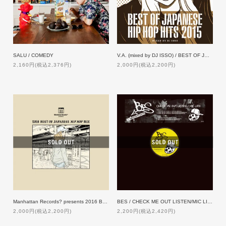
SALU / COMEDY
V.A. (mixed by DJ ISSO) / BEST OF JAPANESE HIP HOP HITS 2015
2,160円(税込2,376円)
2,000円(税込2,200円)
Manhattan Records? presents 2016 BEST OF JAPANESE HIP HOP MIX
BES / CHECK ME OUT LISTEN/MIC LIFE [12inch]
2,000円(税込2,200円)
2,200円(税込2,420円)