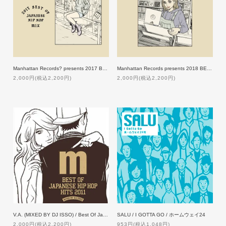
Manhattan Records? presents 2017 BEST OF JAPANESE HIP HOP MIX
Manhattan Records presents 2018 BEST OF JAPANESE HIP HOP MIX
2,000円(税込2,200円)
2,000円(税込2,200円)
V.A. (MIXED BY DJ ISSO) / Best Of Japanese Hip Hop Hits 2011
SALU / I GOTTA GO / ホームウェイ24
2,000円(税込2,200円)
953円(税込1,048円)