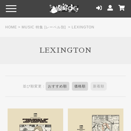
HOME
>
MUSIC 特集 [レーベル別]
>
LEXINGTON
LEXINGTON
並び順変更：
おすすめ順
価格順
新着順