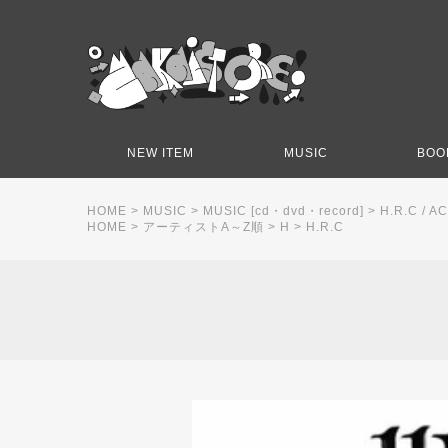
NEW ITEM
MUSIC
BOO
HOME
>
MUSIC
>
MUSIC [cd・dvd・record]
>
H.R.C / 
HOME
>
アーティストA～Z順
>
H
>
H.R.C