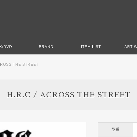
K/DVD
BRAND
ITEM LIST
ART 
ACROSS THE STREET
H.R.C / ACROSS THE STREET
型番