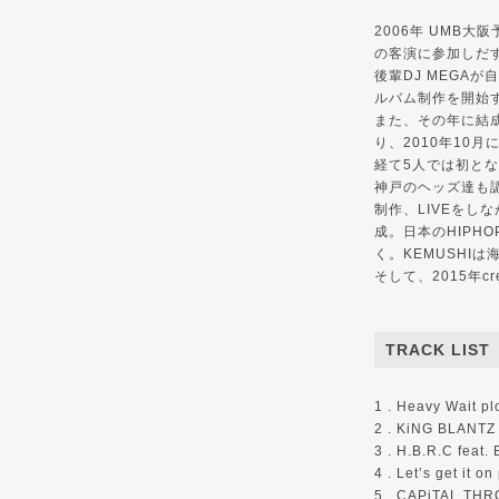
2006年 UMB大
の客演に参加しだす。
後輩DJ MEGAが
ルバム制作を開始す
また、その年に結成した
り、2010年10月
経て5人では初となる1s
神戸のヘッズ達も認
制作、LIVEをしな
成。日本のHIPH
く。KEMUSHI
そして、2015年crew
TRACK LIST
1 . Heavy Wait pl
2 . KiNG BLANTZ 
3 . H.B.R.C feat
4 . Let’s get it o
5 . CAPiTAL THR