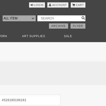
LOGIN
ACCOUNT
CART
ARCHIVE
FLYER
WORK
ART SUPPLIES
SALE
4526180196181