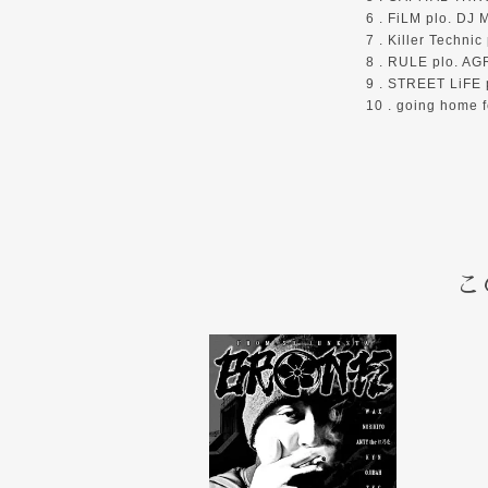
6 . FiLM plo. DJ
7 . Killer Technic
8 . RULE plo. AG
9 . STREET LiFE p
10 . going home 
こ