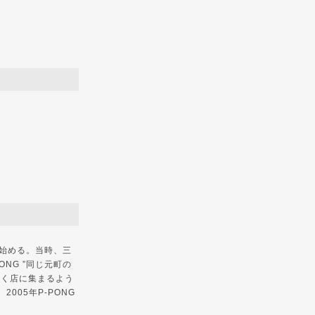
活動を始める。当時、三
ONG ”同じ元町の
の働く店に集まるよう
2005年P-PONG