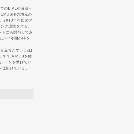
でのLIVEや音源へ
KEMUSHIの地元の
。2010年今回のア
ディング環境を作る。
うユニットにも関与してお
011年7年間の時を
が目立ちだす。QZは
NINJA MOBを結
シ ーンを繋げてい
Yを仕掛けていく。