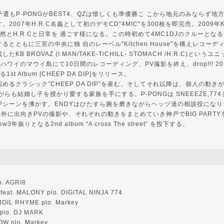
阪予選もP-PONGがBEST4、QZは惜しくも準優勝こ こから地元のみならず地方
2007年H.R.C名義として初のデモCD"4MIC"を300枚を即完売。2009年
自然とH.R.Cと日常を 過ごす様になる。この時初めて4MC1DJのクルーとなる
るとともに三宮の中央に独 自のレーベル"Kitchen House"を構えレコー
KB BROVAZ (I MAN/TAKE-T/CHILL- STOMACH /H.R.C)とい
にハワイのマウイ島にて10日間のレコーディング、PV撮影を終え、drop!!! 2
t Album [CHEEP DA DIP]をリリース。
めるクラシック”CHEEP DA DIP”を産む。そしてそれ以降は、個人の動き
がらも結婚し子を授かり愛する家族を手にする。P-PONGは SNEEEZE,774と
OPシーンを沸かす。ENDYはひたすら腕を磨きながらヘッヅ達の相談役になり
は海外に出向きPVの撮影や、それぞれの動きをまとめていき神戸でBIG PART
3年振りとなる2nd album “A cross The street” を投下する。
o. AGRI8
feat. MALONY plo. DIGITAL NINJA 774
. BOIL RHYME plo. Markey
n plo. DJ MARK
OW plo. Markey