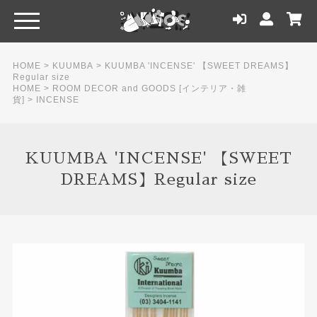
HOME
>
KUUMBA
>
KUUMBA 'INCENSE' 【SWEET DREAMS】
Regular size
HOME
>
ROOM DECOR and GOODS [インテリア・雑
貨]
>
INCENSE
KUUMBA 'INCENSE' 【SWEET
DREAMS】Regular size