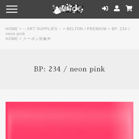
HOME
>
-- ART SUPPLIES --
>
BELTON / PREMIUM
>
BP: 234 /
neon pink
HOME
>
クーポン対象外
BP: 234 / neon pink