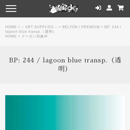
HOME
>
-- ART SUPPLIES --
>
BELTON / PREMIUM
>
BP: 244 /
lagoon blue transp.（透明）
HOME
>
クーポン対象外
BP: 244 / lagoon blue transp.（透
明）