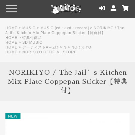
HOME
>
MUSIC
>
MUSIC [cd・dvd・record]
>
NORIKIYO / The
Jail’s Kitchen Mix Plate Coppepan Sticker【特典付】
HOME
>
特典付商品
HOME
>
SD MUSIC
HOME
>
アーティストA～Z順
>
N
>
NORIKIYO
HOME
>
NORIKIYO OFFICIAL STORE
NORIKIYO / The Jail’s Kitchen
Mix Plate Coppepan Sticker【特典
付】
NEW