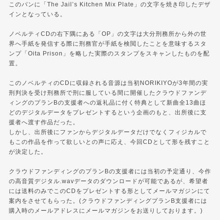
このパンに「The Jail’s Kitchen Mix Plate」の文字を焼き印したデザ
インとなっている。
ノベルティCDの右下隅にある「OP」の文字は大分刑務所から外の世
界へ手紙を発信する際に刑務官が手紙を検閲したことを意味するスタ
ンプ「Oita Prison」を略した実際のスタンプをスキャンしたものを配
置。
このノベルティのCDに収録される音源は当初NORIKIYOが3年間の実
刑判決を受け刑務所で刑に服している間に開催したクラウドファンデ
ィングのプランBの支援者への返礼品に付く特典として新曲全13曲ほ
どのデジタルデータをプレゼントするという企画のもと、出所後に支
援者へ渡す作品だった。
しかし、出所後にファンからデジタルデータだけでなくフィジカルで
もこの作品を作って欲しいとの声に応え、今回CDとして形を残すこと
が決定した。
クラウドファンディングのプランBの支援者には当初の予定通り、今作
の高音質デジタル.wavデータのダウンロードが可能であるが、希望者
には送料のみでこのCDをプレゼントする形としてメールマガジンにて
案内をさせてもらった。(クラウドファンディングプランB支援者には
購入時のメールアドレスにメールマガジンをお送りしております。)