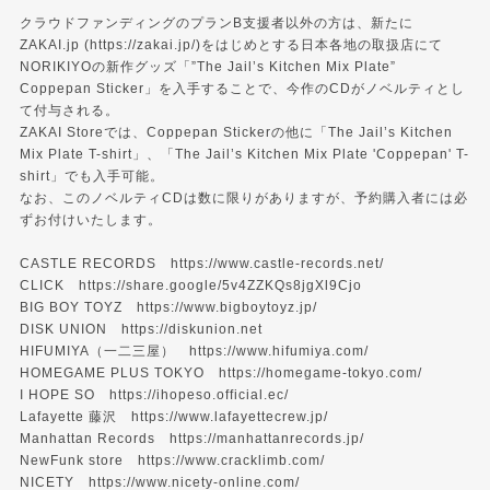
クラウドファンディングのプランB支援者以外の方は、新たに
ZAKAI.jp (https://zakai.jp/)をはじめとする日本各地の取扱店にて
NORIKIYOの新作グッズ「”The Jail’s Kitchen Mix Plate”
Coppepan Sticker」を入手することで、今作のCDがノベルティとし
て付与される。
ZAKAI Storeでは、Coppepan Stickerの他に「The Jail’s Kitchen
Mix Plate T-shirt」、「The Jail’s Kitchen Mix Plate 'Coppepan' T-
shirt」でも入手可能。
なお、このノベルティCDは数に限りがありますが、予約購入者には必
ずお付けいたします。
CASTLE RECORDS
https://www.castle-records.net/
CLICK
https://share.google/5v4ZZKQs8jgXl9Cjo
BIG BOY TOYZ
https://www.bigboytoyz.jp/
DISK UNION
https://diskunion.net
HIFUMIYA（一二三屋）
https://www.hifumiya.com/
HOMEGAME PLUS TOKYO
https://homegame-tokyo.com/
I HOPE SO
https://ihopeso.official.ec/
Lafayette 藤沢
https://www.lafayettecrew.jp/
Manhattan Records
https://manhattanrecords.jp/
NewFunk store
https://www.cracklimb.com/
NICETY
https://www.nicety-online.com/