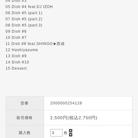
04 Dish #3
05 Dish #4 feat.DJ IZOH
06 Dish #5 (part.1)
07 Dish #5 (part.2)
08 Dish #5 (part.3)
09 Dish #6
10 Dish #7
11 Dish #8 feat.SHINGO★西成
12 Hashiyasume
13 Dish #9
14 Dish #10
15 Dessert
型番
2000000254128
2,500円(税込2,750円)
販売価格
購入数
枚