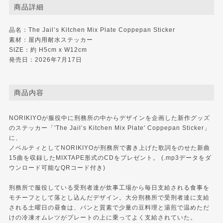
商品詳細
品名：The Jail’s Kitchen Mix Plate Coppepan Sticker
素材：屋内用耐水ステッカー
SIZE：約 H5cm x W12cm
発売日：2026年7月17日
商品内容
NORIKIYOが服役中に刑務所の中からデザインを企画した新作グッズ
のステッカー「'The Jail’s Kitchen Mix Plate' Coppepan Sticker」
に、
ノベルティとしてNORIKIYOが刑務所で書き上げた歌詞をのせた新曲
15曲を収録したMIXTAPE形式のCDをプレゼント。 (.mp3データをダ
ウンロード可能なQRコード付き)
刑務所で服役している受刑者達が炊事工場から毎日支給される食事を
モチーフとして落とし込んだデザイン。大分刑務所で受刑者達に支給
される土曜日の昼食は、パンと質素で少量の豆料理と湯煎で温めただ
けの冷凍オムレツがプレートの上に乗ってよく支給されていた。