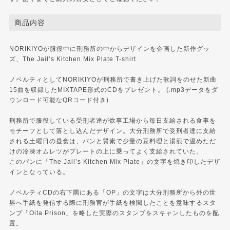
商品内容
NORIKIYOが服役中に刑務所の中からデザインを企画した新作グッ
ズ、The Jail’s Kitchen Mix Plate T-shirt
ノベルティとしてNORIKIYOが刑務所で書き上げた歌詞をのせた新曲
15曲を収録したMIXTAPE形式のCDをプレゼント。 (.mp3データをダ
ウンロード可能なQRコード付き)
刑務所で服役している受刑者達が炊事工場から毎日支給される食事を
モチーフとして落とし込んだデザイン。大分刑務所で受刑者達に支給
される土曜日の昼食は、パンと質素で少量の豆料理と湯煎で温めただ
けの冷凍オムレツがプレートの上に乗ってよく支給されていた。
このパンに「The Jail’s Kitchen Mix Plate」の文字を焼き印したデザ
インとなっている。
ノベルティCDの右下隅にある「OP」の文字は大分刑務所から外の世
界へ手紙を発信する際に刑務官が手紙を検閲したことを意味するスタ
ンプ「Oita Prison」を略した実際のスタンプをスキャンしたものを配
置。