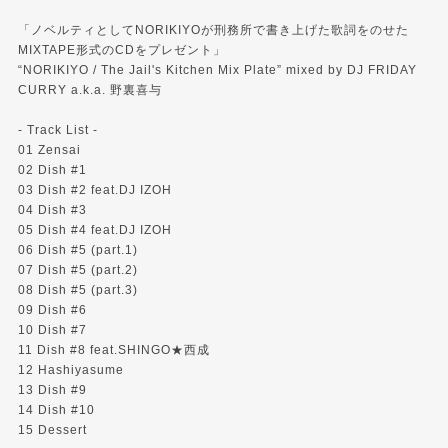
「ノベルティとしてNORIKIYOが刑務所で書き上げた歌詞をのせた
MIXTAPE形式のCDをプレゼント」
“NORIKIYO / The Jail's Kitchen Mix Plate” mixed by DJ FRIDAY
CURRY a.k.a. 野裏喜与
- Track List -
01 Zensai
02 Dish #1
03 Dish #2 feat.DJ IZOH
04 Dish #3
05 Dish #4 feat.DJ IZOH
06 Dish #5 (part.1)
07 Dish #5 (part.2)
08 Dish #5 (part.3)
09 Dish #6
10 Dish #7
11 Dish #8 feat.SHINGO★西成
12 Hashiyasume
13 Dish #9
14 Dish #10
15 Dessert