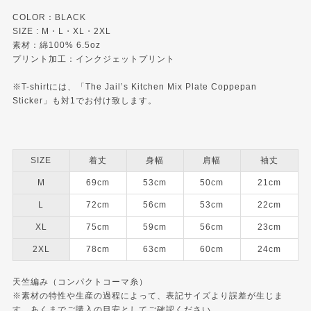
COLOR：BLACK
SIZE : M・L・XL・2XL
素材：綿100% 6.5oz
プリント加工：インクジェットプリント
※T-shirtには、「The Jail’s Kitchen Mix Plate Coppepan
Sticker」も対1でお付け致します。
SIZE
着丈
身幅
肩幅
袖丈
M
69cm
53cm
50cm
21cm
L
72cm
56cm
53cm
22cm
XL
75cm
59cm
56cm
23cm
2XL
78cm
63cm
60cm
24cm
天竺編み（コンパクトコーマ糸）
※素材の特性や生産の過程によって、表記サイズより誤差が生じま
す。あくまでご購入の目安としてご確認ください。