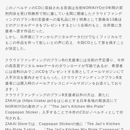
このノベルティのCDに収録される音源は当初NORIKIYOが3年間の実
刑判決を受け刑務所で刑に服している間に開催したクラウドファンデ
ィングのプランBの支援者への返礼品に付く特典として新曲全13曲ほ
どのデジタルデータをプレゼントするという企画のもと、出所後に支
援者へ渡す作品だった。
しかし、出所後にファンからデジタルデータだけでなくフィジカルで
もこの作品を作って欲しいとの声に応え、今回CDとして形を残すこと
が決定した。
クラウドファンディングのプランBの支援者には当初の予定通り、今作
の高音質デジタル.wavデータのダウンロードが可能であるが、希望者
には送料のみでこのCDをプレゼントする形としてメールマガジンにて
入手方法を案内させてもらった。(クラウドファンディングプランB支
援者には購入時のメールアドレスにメールマガジンをお送りしており
ます。)
クラウドファンディングのプランB支援者以外の方は、新たに
ZAKAI.jp (https://zakai.jp/)をはじめとする日本各地の取扱店にて
NORIKIYOの新作グッズ「”The Jail’s Kitchen Mix Plate”
Coppepan Sticker」入手することで今作のCDがノベルティとして付
与される。
ZAKAI Storeでは、Coppepan Stickerの他に「The Jail’s Kitchen
Mix Plate T-shirt」、「The Jail’s Kitchen Mix Plate 'Coppepan' T-