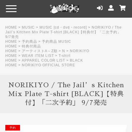
HOME
>
MUSIC
>
MUSIC [cd・dvd・record]
>
NORIKIYO / The
Jail’s Kitchen Mix Plate T-shirt [BLACK]【特典付】「二次予約」
9/7発売
HOME
>
予約商品
>
予約商品 MUSIC
HOME
>
特典付商品
HOME
>
アーティストA～Z順
>
N
>
NORIKIYO
HOME
>
WEAR ITEM LIST
>
T-shirt
HOME
>
APPAREL COLOR LIST
>
BLACK
HOME
>
NORIKIYO OFFICIAL STORE
NORIKIYO / The Jail’s Kitchen
Mix Plate T-shirt [BLACK]【特典
付】「二次予約」 9/7発売
NEW