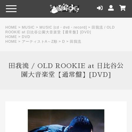
HOME
>
MUSIC
>
MUSIC [cd・dvd・record]
>
田我流 / OLD
ROOKIE at 日比谷公園大音楽堂【通常盤】[DVD]
HOME
>
DVD
HOME
>
アーティストA～Z順
>
D
>
田我流
田我流 / OLD ROOKIE at 日比谷公
園大音楽堂【通常盤】[DVD]