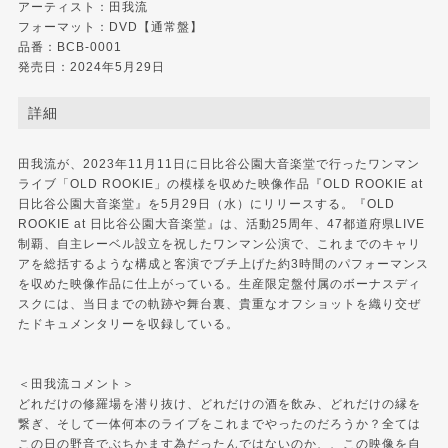
アーティスト：田我流
フォーマット：DVD【通常盤】
品番：BCB-0001
発売日：2024年5月29日
詳細
田我流が、2023年11月11日に日比谷公園大音楽堂で行ったワンマン
ライブ「OLD ROOKIE」の模様を収めた映像作品『OLD ROOKIE at
日比谷公園大音楽堂』を5月29日（水）にリリースする。『OLD
ROOKIE at 日比谷公園大音楽堂』は、活動25周年、47都道府県LIVE
制覇、自主レーベル設立を祝したワンマン公演で、これまでのキャリ
アを総括するような構成と客演でブチ上げた約3時間のパフォーマンス
を収めた映像作品に仕上がっている。生産限定盤付属のボーナスディ
スクには、当日までの軌跡や舞台裏、貴重なオフショットを織り交ぜ
たドキュメンタリーを収録している。
＜田我流コメント＞
どれだけの修羅場を潜り抜け、どれだけの酒を飲み、どれだけの縁を
繋ぎ、そして一体何本のライブをこれまでやったのだろうか？全ては
この日の野音でぶちかます為だったんではないのか、、この映像を自