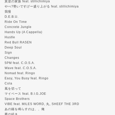
莫逆の家族 feat. stillichimiya
やべ?勢いですげー盛り上がる feat. stillichimiya
我慢
D.E.B.U.
Ride On Time
Concrete Jungle
Hands Up (A Cappella)
Hustle
Red Bull RASEN
Deep Soul
Sign
Changes
5PM feat. C.O.S.A.
Wave feat. C.O.S.A.
Nomad feat. Ringo
Easy, You Busy feat. Ringo
Cola
風を切って
マイペース feat. B.I.G.JOE
Space Brothers
VIBE feat. MILES WORD, 丸, SHEEF THE 3RD
あの鐘を鳴らすのは、、俺
夢の続き