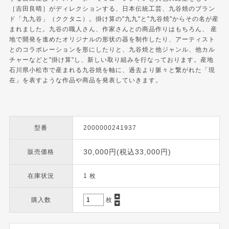
［吉田良晴］がディレクションする、日本伝統工芸、九谷焼のブラン
ド「九九谷」（ククタニ）。掛け算の"九九"と"九谷焼"からその名が産
まれました。九谷の職人さん、作家さんとの商品作りはもちろん、 産
地で開発を進めたオリジナルの形状の器を制作したり、アーティスト
とのコラボレーションを形にしたりと、九谷焼と他ジャンル、他カル
チャーなどと"掛け算"し、新しい取り組みを行なっております。産地
石川県小松市で産まれる九谷焼を軸に、過去より脈々と繋がれた「現
在」を表すような作品や商品を発表していきます。
型番
2000000241937
30,000円(税込33,000円)
販売価格
在庫状況
1 枚
購入数
枚