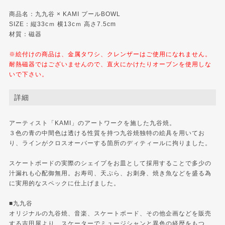
商品名：九九谷 × KAMI プールBOWL
SIZE：縦33cｍ 横13cｍ 高さ7.5cm
材質：磁器
※絵付けの商品は、金属タワシ、クレンザーはご使用になれません。
耐熱磁器ではございませんので、直火にかけたりオーブンを使用しな
いで下さい。
詳細
アーティスト「KAMI」のアートワークを施した九谷焼。
３色の青の中間色は透ける性質を持つ九谷焼独特の絵具を用いてお
り、ラインがクロスオーバーする箇所のディティールに拘りました。
スケートボードの実際のシェイプをお皿として採用することで多少の
汁漏れも心配御無用。お寿司、天ぷら、お刺身、焼き魚などを盛る為
に実用的なスペックに仕上げました。
■九九谷
オリジナルの九谷焼、音楽、スケートボード、その他企画などを販売
する吉田屋より、スケーターでミュージシャンと異色の経歴をもつ