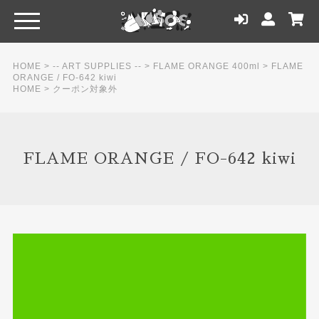
HOME
>
-- ART SUPPLIES --
>
FLAME ORANGE 400ml
>
FLAME
ORANGE / FO-642 kiwi
HOME
>
クーポン対象外
FLAME ORANGE / FO-642 kiwi