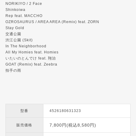
NORIKIYO / 2 Face
Shinkoiwa
Rep feat. MACCHO
OZROSAURUS / AREA AREA (Remix) feat. ZORN
Stay Gold
交通公園
渋江公園 (Skit)
In The Neighborhood
All My Homies feat. Homies
いたいのとんでけ feat. 翔治
GOAT (Remix) feat. Zeebra
拍手の雨
型番
4526180631323
7,800円(税込8,580円)
販売価格