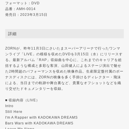
フォーマット：DVD
品番：AMH-0014
発売日：2023年3月15日
詳細
ZORNが、昨年11月3日にさいたまスーパーアリーナで行ったワンマ
ンライブ「LIVE」の模様を収めたDVDを3月15日（水）にリリースす
る。最新アルバム「RAP」収録曲を中心に、これまでのキャリアを総
括するような構成と多彩な客演、山田健人によるステージ演出で魅せ
た2時間超のパフォーマンスを収めた映像作品。生産限定盤付属のボー
ナスディスクには、ZORNの映像を多く手掛けるディレクター・飛沫
による、当日までの軌跡や舞台裏など、貴重なオフショットなどを織
り交ぜたドキュメンタリーを収録。
■ 収録内容（LIVE）
Intro
Still Here
I'm A Rapper with KADOKAWA DREAMS
Bars Wars with KADOKAWA DREAMS