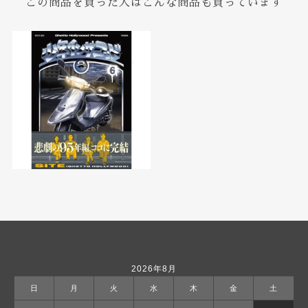
この商品を買った人はこんな商品も買っています
2026年8月
日
月
火
水
木
金
土