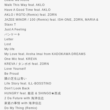
Leave Me Alone
Walk This Way feat. AKLO
Have A Good Time feat. AKLO
AKLO / RGTO (Remix) feat. ZORN
JAZEE MINOR / 100 (Remix) feat. ISH-ONE, ZORN, MARIA &
Staxx T
Just A Feeling
パンケーキ
Letter
Lost
My life
My Love feat. Aroha Imai from KADOKAWA DREAMS
One Mic feat. KREVA
KREVA / タンポポ feat. ZORN
Love Yourself
Be Proud
隣の芝生は青い
Life Story feat. ILL-BOSSTINO
Don't Look Back
HUNGRY feat. 般若 & SHINGO★西成
2 Da Future with 海津信志
家庭の事情 with 海津信志
Do My Thing (Remix)