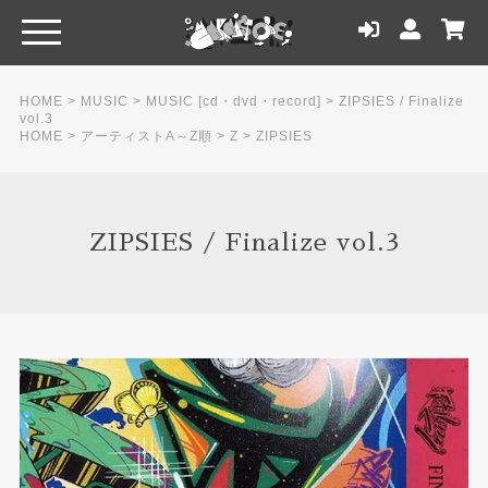
HOME
>
MUSIC
>
MUSIC [cd・dvd・record]
>
ZIPSIES / Finalize
vol.3
HOME
>
アーティストA～Z順
>
Z
>
ZIPSIES
ZIPSIES / Finalize vol.3