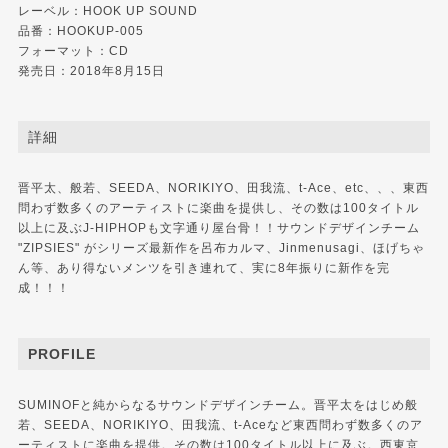
レーベル：HOOK UP SOUND
品番：HOOKUP-005
フォーマット：CD
発売日：2018年8月15日
詳細
晋平太、般若、SEEDA、NORIKIYO、田我流、t-Ace、etc、、、東西
問わず数多くのアーティストに楽曲を提供し、その数は100タイトル
以上に及ぶJ-HIPHOPも文字通り屋台骨！！サウンドデザインチーム
"ZIPSIES" がシリーズ最新作を呂布カルマ、Jinmenusagi、ほげちゃ
ん等、あり得ないメンツを引き連れて、実に8年振りに新作を完
成！！！
PROFILE
SUMINOFと純からなるサウンドデザインチーム。晋平太をはじめ般
若、SEEDA、NORIKIYO、田我流、t-Aceなど東西問わず数多くのア
ーティストに楽曲を提供。その数は100タイトル以上に及ぶ。西東京