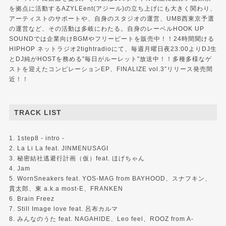
を拠点に活動するAZYLEent(アジール)の立ち上げにも大きく関わり、
アーティストのサポートや、自身のスタジオの運営、UMB西東京予選
の運営など、その活動は多岐にわたる。自身のレーベルHOOK UP
SOUNDでは企業向けBGMやフリービートを販売中！！24時間聞ける
HIPHOP ネットラジオ2tightradioにて、毎週月曜日夜23:00よりDJ生
とDJ純がHOSTを務める"毎日がルーレット"放送中！！多種多様なゲ
ストを迎えたコンピレーションEP、FINALIZE vol.3”リリース発売間
近！！
TRACK LIST
1. 1step8 - intro -
2. La Li La feat. JINMENUSAGI
3. 秘密結社逃避行計画（仮）feat. ほげちゃん
4. Jam
5. WornSneakers feat. YOS-MAG from BAYHOOD、スナフキン、
貫太郎、東 a.k.a most-E、FRANKEN
6. Brain Freez
7. Still Image love feat. 呂布カルマ
8. みんなのうた feat. NAGAHIDE、Leo feel、ROOZ from A-