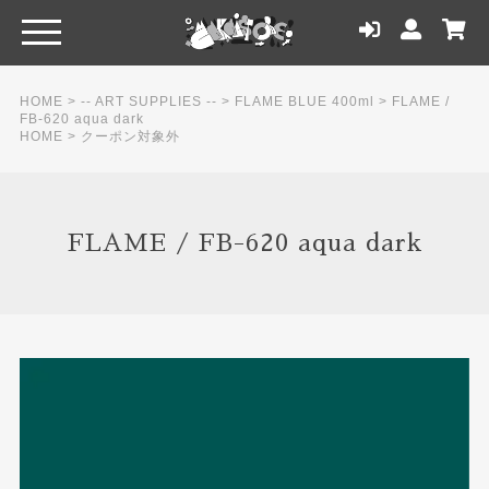
HOME
>
-- ART SUPPLIES --
>
FLAME BLUE 400ml
>
FLAME /
FB-620 aqua dark
HOME
>
クーポン対象外
FLAME / FB-620 aqua dark