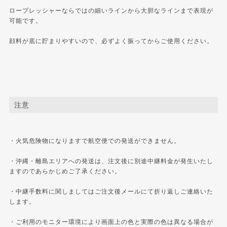
ロープレッシャーならではの細いラインから大胆なラインまで表現が
可能です。
顔料が底に貯まりやすいので、必ずよく振ってからご使用ください。
注意
・火気危険物になりますで航空便での発送ができません。
・沖縄・離島エリアへの発送は、注文後に別途中継料金が発生いたし
ますのであらかじめご了承ください。
・中継手数料に関しましてはご注文後メールにて折り返しご連絡いた
します。
・ご利用のモニター環境により画面上の色と実際の色は異なる場合が