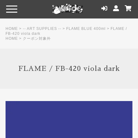
HOME
>
-- ART SUPPLIES --
>
FLAME BLUE 400ml
>
FLAME /
FB-420 viola dark
HOME
>
クーポン対象外
FLAME / FB-420 viola dark