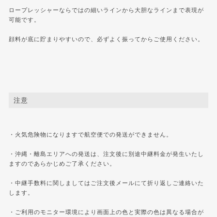
ロープレッシャーならではの細いラインから大胆なラインまで表現が
可能です。
顔料が底に貯まりやすいので、必ずよく振ってからご使用ください。
注意
・火気危険物になりますで航空便での発送ができません。
・沖縄・離島エリアへの発送は、注文後に別途中継料金が発生いたし
ますのであらかじめご了承ください。
・中継手数料に関しましてはご注文後メールにて折り返しご連絡いた
します。
・ご利用のモニター環境により画面上の色と実際の色は異なる場合が