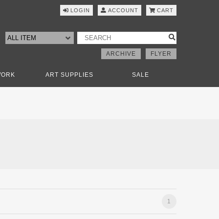
LOGIN
ACCOUNT
CART
ARCHIVE
FLYER
WORK
ART SUPPLIES
SALE
1