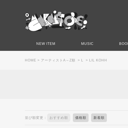
NEW ITEM
MUSIC
BOO
HOME
>
アーティストA～Z順
>
L
>
LIL KOHH
並び順変更：
おすすめ順
価格順
新着順