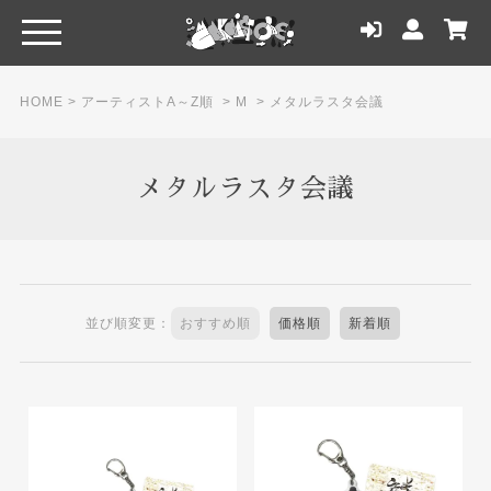
HOME
>
アーティストA～Z順
>
M
>
メタルラスタ会議
メタルラスタ会議
並び順変更：
おすすめ順
価格順
新着順