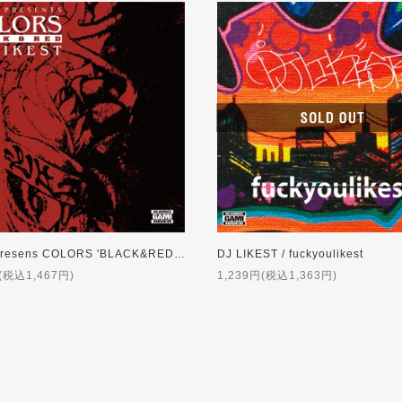
ZAKAI presens COLORS 'BLACK&RED' / DJ LIKEST
DJ LIKEST / fuckyoulikest
(税込1,467円)
1,239円(税込1,363円)