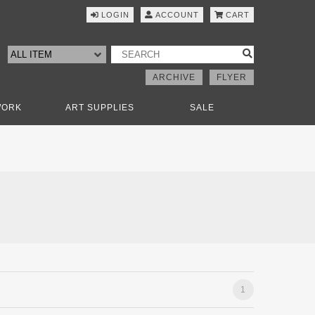
LOGIN
ACCOUNT
CART
ARCHIVE
FLYER
WORK
ART SUPPLIES
SALE
1