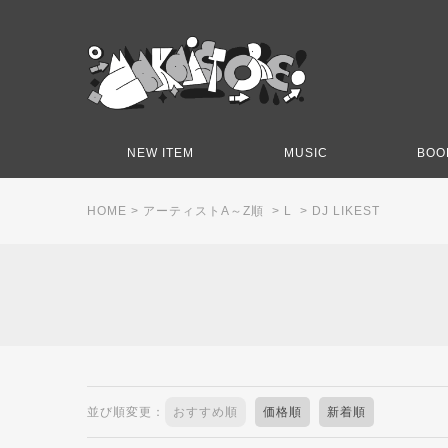
NEW ITEM
MUSIC
BOO
HOME
>
アーティストA～Z順
>
L
>
DJ LIKEST
並び順変更：
おすすめ順
価格順
新着順