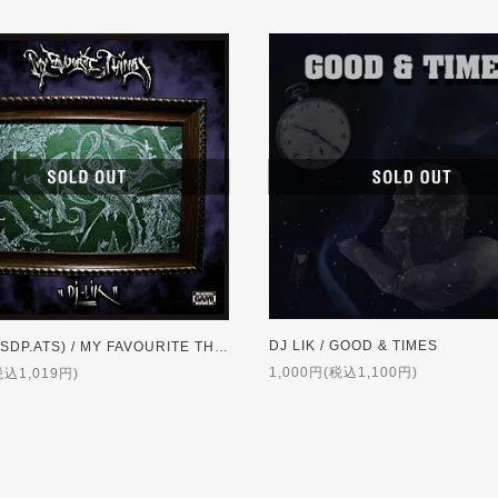
DJ LIK / GOOD & TIMES
DJ LIK (SDP.ATS) / MY FAVOURITE THINGS
1,000円(税込1,100円)
税込1,019円)