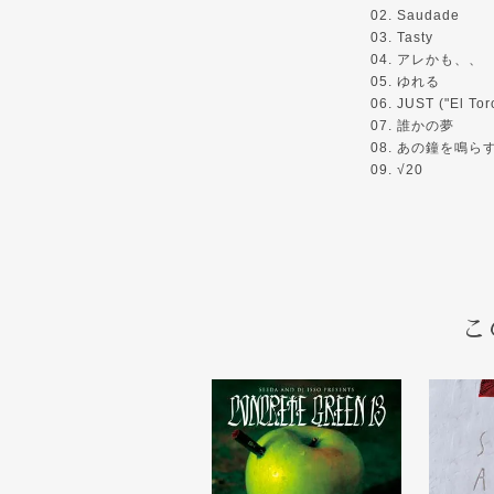
02. Saudade
03. Tasty
04. アレかも、、
05. ゆれる
06. JUST ("El Tor
07. 誰かの夢
08. あの鐘を鳴
09. √20
こ