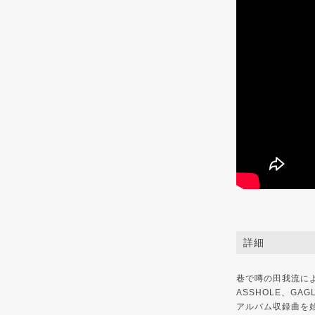
詳細
巷で噂の田我流による
ASSHOLE、G
アルバム収録曲を始