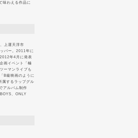
て味わえる作品に
X)、上運天淳市
ラッパー。2011年に
012年4月に発表
hの企画イベント「極
ツーマンライブも
「B級映画のように
が所属するラップグル
ンドでアルバム制作
BOYS、ONLY