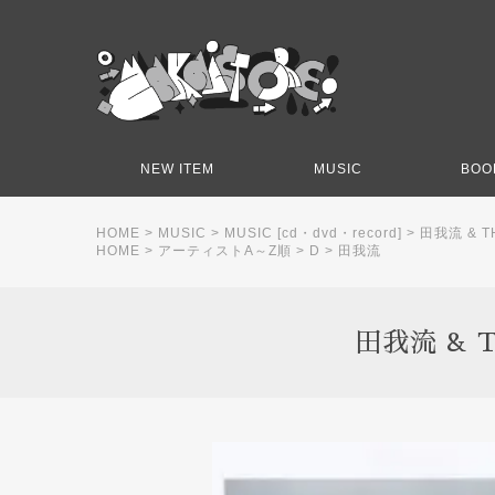
NEW ITEM
MUSIC
BOO
HOME
>
MUSIC
>
MUSIC [cd・dvd・record]
>
田我流 & 
HOME
>
アーティストA～Z順
>
D
>
田我流
田我流 & 