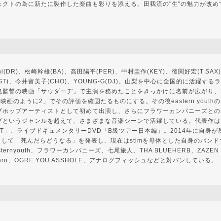
ェクトの為に新たに製作した楽曲も彩りを添える。田我流の"生"の魅力が改め
chi(DR)、松崎幹雄(BA)、高田陽平(PER)、中村圭作(KEY)、後関好宏(T.SA
圏(GT)、今井留美子(CHO)、YOUNG-G(DJ)。山梨を中心に全国的に活躍する
也監督の映画「サウダーヂ」で主演を務めたことをきっかけに名前が広がり、2
映画のように2」でその評価を確固たるものにする。その後eastern yout
プホップアーティストとして初めて出演し、さらにフラワーカンパニーズとの
プというジャンルを超えて、さまざまな音楽シーンで活躍している。代表作は
ST」、ライブドキュメンタリーDVD「B級ツアー日本編」。2014年に自身
imiyaとして「死んだらどうなる」を発表し、現在はstimを母体とした自身のバ
ernyouth、フラワーカンパニーズ、七尾旅人、THA BLUEHERB、ZAZEN 
、cero、OGRE YOU ASSHOLE、アナログフィッシュなどと対バンしている。