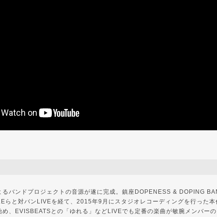
バンドプロジェクトの音源が遂に完成。鎮座DOPENESS & DOPING BAN
AGLEらと対バンLIVEを経て、2015年9月にスタジオレコーディングを行った
め、EVISBEATSとの「ゆれる」などLIVEでも定番の楽曲が敏腕メンバー