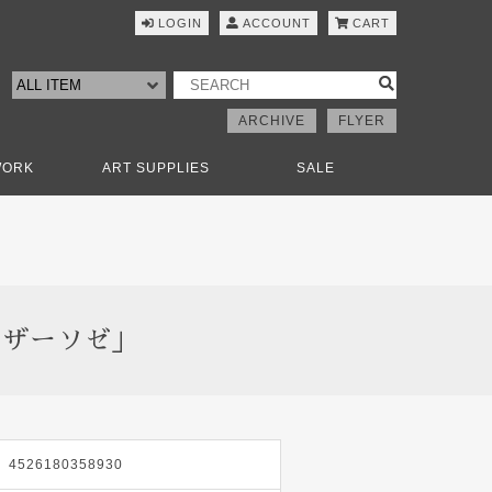
LOGIN
ACCOUNT
CART
ARCHIVE
FLYER
WORK
ART SUPPLIES
SALE
カイザーソゼ」
4526180358930