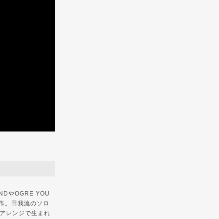
DやOGRE YOU
本作。田我流のソロ
のアレンジで生まれ