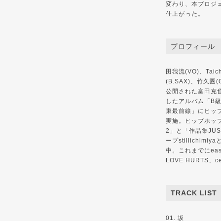
変わり、本プロジ
仕上がった。
プロフィール
田我流(VO)、Tai
(B.SAX)、竹久
公開された富田克
したアルバム「B級
東最前線」にヒッ
実施。ヒップホッ
2」と「作品集JU
ープstillich
中。これまでにeast
LOVE HURTS
TRACK LIST
01. 坂