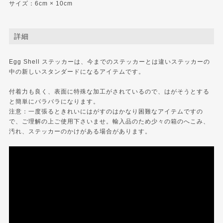
サイズ：6cm × 10cm
詳細
Egg Shell ステッカーは、今までのステッカーとは違いステッカーの
中の新しいスタンダードになるアイテムです。
付着力も良く、表面に特殊な加工がされているので、はがそうとする
と簡単にバラバラになります。
注意：一度張るときれいにはがすのはかなり困難なアイテムですの
で、ご理解の上ご使用下さいませ。輸入品のため少々の箱のへこみ、
汚れ、ステッカーのかけがある場合があります。