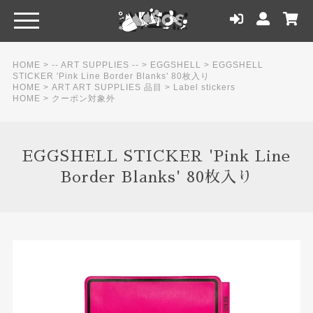
HOME
>
-- ART SUPPLIES --
>
EGGSHELL
>
EGGSHELL
STICKER 'Pink Line Border Blanks' 80枚入り
HOME
>
ART ART SUPPLIES 品目
>
Label stickers
HOME
>
クーポン対象外
EGGSHELL STICKER 'Pink Line
Border Blanks' 80枚入り