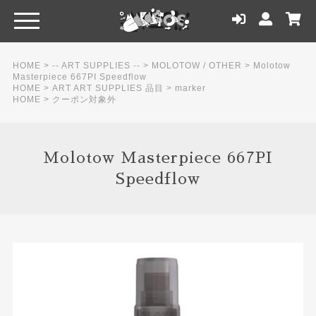
HOME
>
-- ART SUPPLIES --
>
MOLOTOW / OTHER
>
Molotow
Masterpiece 667PI Speedflow
HOME
>
ART ART SUPPLIES 品目
>
marker
HOME
>
クーポン対象外
Molotow Masterpiece 667PI
Speedflow