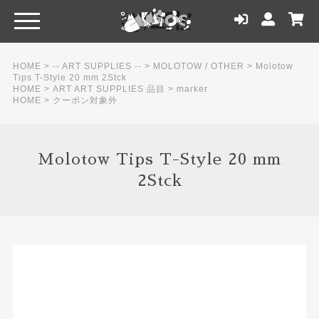
HOME
>
-- ART SUPPLIES --
>
MOLOTOW / OTHER
>
Molotow
Tips T-Style 20 mm 2Stck
HOME
>
ART ART SUPPLIES 品目
>
marker
HOME
>
クーポン対象外
Molotow Tips T-Style 20 mm
2Stck