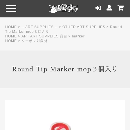
HOME
>
-- ART SUPPLIES --
>
OTHER ART SUPPLIES
>
Round
Tip Marker mop３個入り
HOME
>
ART ART SUPPLIES 品目
>
marker
HOME
>
クーポン対象外
Round Tip Marker mop３個入り