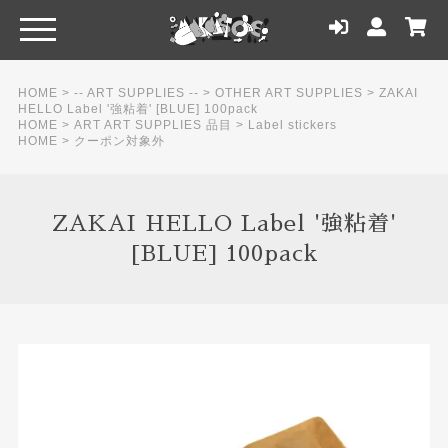
HOME
>
-- ART SUPPLIES --
>
OTHER ART SUPPLIES
>
ZAKAI
HELLO Label '強粘着' [BLUE] 100pack
HOME
>
ART ART SUPPLIES 品目
>
Label stickers
HOME
>
クーポン対象外
ZAKAI HELLO Label '強粘着'
[BLUE] 100pack