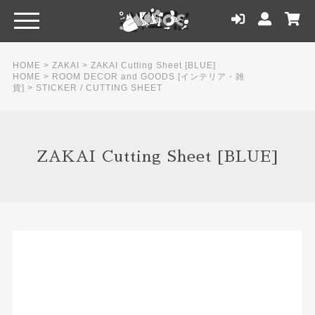
HOME
>
ZAKAI
>
ZAKAI Cutting Sheet [BLUE]
HOME
>
ROOM DECOR and GOODS [インテリア・雑
貨]
>
STICKER / CUTTING SHEET
ZAKAI Cutting Sheet [BLUE]