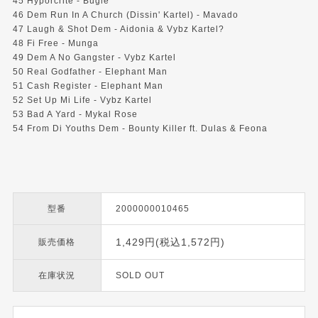
45 Hyporcrite - Bugle
46 Dem Run In A Church (Dissin' Kartel) - Mavado
47 Laugh & Shot Dem - Aidonia & Vybz Kartel?
48 Fi Free - Munga
49 Dem A No Gangster - Vybz Kartel
50 Real Godfather - Elephant Man
51 Cash Register - Elephant Man
52 Set Up Mi Life - Vybz Kartel
53 Bad A Yard - Mykal Rose
54 From Di Youths Dem - Bounty Killer ft. Dulas & Feona
型番
2000000010465
1,429円(税込1,572円)
販売価格
在庫状況
SOLD OUT