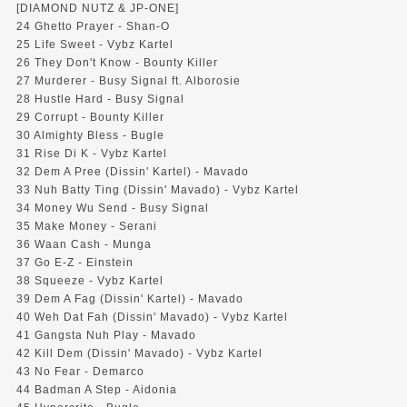
[DIAMOND NUTZ & JP-ONE]
24 Ghetto Prayer - Shan-O
25 Life Sweet - Vybz Kartel
26 They Don't Know - Bounty Killer
27 Murderer - Busy Signal ft. Alborosie
28 Hustle Hard - Busy Signal
29 Corrupt - Bounty Killer
30 Almighty Bless - Bugle
31 Rise Di K - Vybz Kartel
32 Dem A Pree (Dissin' Kartel) - Mavado
33 Nuh Batty Ting (Dissin' Mavado) - Vybz Kartel
34 Money Wu Send - Busy Signal
35 Make Money - Serani
36 Waan Cash - Munga
37 Go E-Z - Einstein
38 Squeeze - Vybz Kartel
39 Dem A Fag (Dissin' Kartel) - Mavado
40 Weh Dat Fah (Dissin' Mavado) - Vybz Kartel
41 Gangsta Nuh Play - Mavado
42 Kill Dem (Dissin' Mavado) - Vybz Kartel
43 No Fear - Demarco
44 Badman A Step - Aidonia