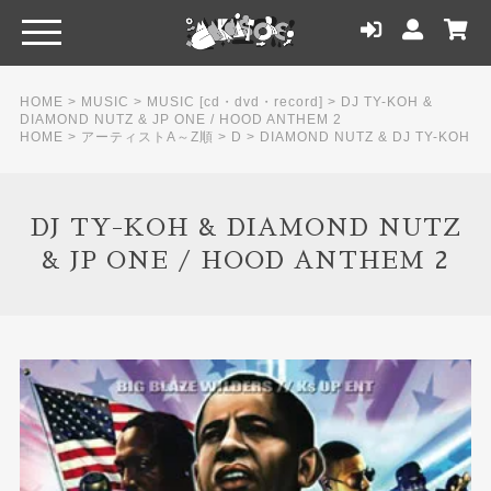
HOME
>
MUSIC
>
MUSIC [cd・dvd・record]
>
DJ TY-KOH &
DIAMOND NUTZ & JP ONE / HOOD ANTHEM 2
HOME
>
アーティストA～Z順
>
D
>
DIAMOND NUTZ & DJ TY-KOH
DJ TY-KOH & DIAMOND NUTZ
& JP ONE / HOOD ANTHEM 2