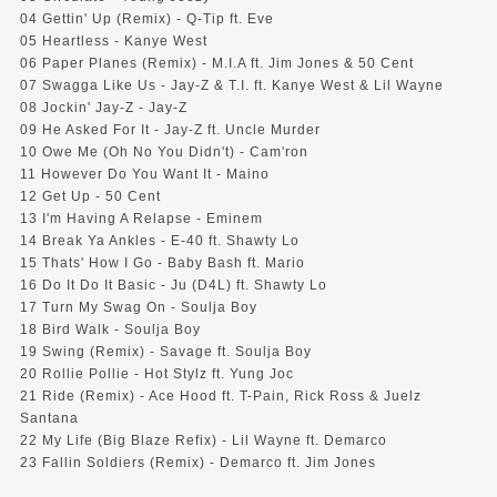
04 Gettin' Up (Remix) - Q-Tip ft. Eve
05 Heartless - Kanye West
06 Paper Planes (Remix) - M.I.A ft. Jim Jones & 50 Cent
07 Swagga Like Us - Jay-Z & T.I. ft. Kanye West & Lil Wayne
08 Jockin' Jay-Z - Jay-Z
09 He Asked For It - Jay-Z ft. Uncle Murder
10 Owe Me (Oh No You Didn't) - Cam'ron
11 However Do You Want It - Maino
12 Get Up - 50 Cent
13 I'm Having A Relapse - Eminem
14 Break Ya Ankles - E-40 ft. Shawty Lo
15 Thats' How I Go - Baby Bash ft. Mario
16 Do It Do It Basic - Ju (D4L) ft. Shawty Lo
17 Turn My Swag On - Soulja Boy
18 Bird Walk - Soulja Boy
19 Swing (Remix) - Savage ft. Soulja Boy
20 Rollie Pollie - Hot Stylz ft. Yung Joc
21 Ride (Remix) - Ace Hood ft. T-Pain, Rick Ross & Juelz
Santana
22 My Life (Big Blaze Refix) - Lil Wayne ft. Demarco
23 Fallin Soldiers (Remix) - Demarco ft. Jim Jones