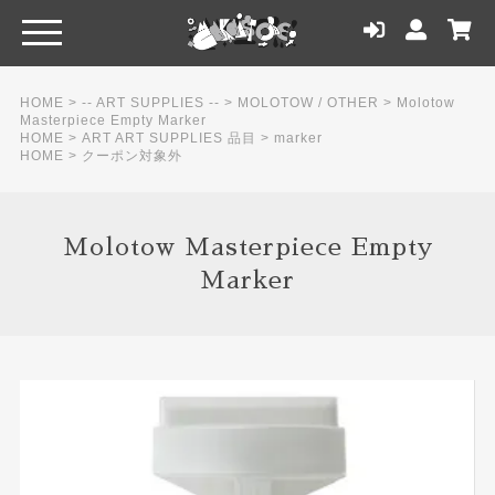
HOME
>
-- ART SUPPLIES --
>
MOLOTOW / OTHER
>
Molotow
Masterpiece Empty Marker
HOME
>
ART ART SUPPLIES 品目
>
marker
HOME
>
クーポン対象外
Molotow Masterpiece Empty
Marker