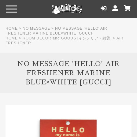
HOME
>
NO MESSAGE
>
NO MESSAGE 'HELLO' AIR
FRESHENER MARINE BLUE×WHITE [GUCCI]
HOME
>
ROOM DECOR and GOODS [インテリア・雑貨]
>
AIR
FRESHENER
NO MESSAGE 'HELLO' AIR
FRESHENER MARINE
BLUE×WHITE [GUCCI]