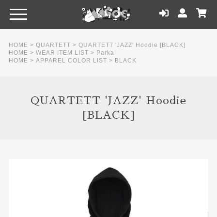
HOME
>
QUARTETT
>
QUARTETT 'JAZZ' Hoodie [BLACK]
HOME
>
WEAR ITEM LIST
>
Parka
HOME
>
APPAREL COLOR LIST
>
BLACK
QUARTETT 'JAZZ' Hoodie
[BLACK]