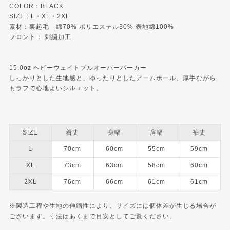
COLOR：BLACK
SIZE : L・XL・2XL
素材：裏起毛 綿70% ポリエステル30% 表地綿100%
フロント： 刺繍加工
15.0oz ヘビーウェイトプルオーバーパーカー
しっかりとした生地感と、ゆったりとしたアームホール、厚手ながら
もラフで心地よいシルエット。
SIZE
着丈
身幅
肩幅
袖丈
L
70cm
60cm
55cm
59cm
XL
73cm
63cm
58cm
60cm
2XL
76cm
66cm
61cm
61cm
※製造工程や生地の伸縮性により、サイズには個体差が生じる場合が
ございます。寸法はあくまで目安としてご覧ください。