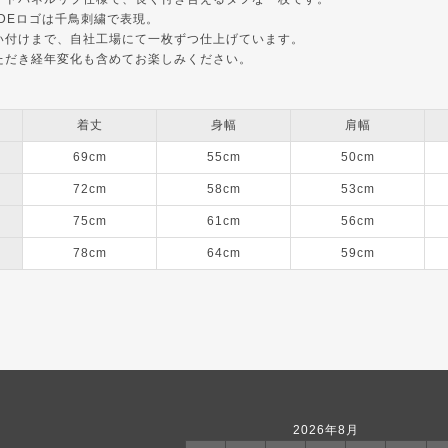
XIDEロゴは千鳥刺繍で表現。
い付けまで、自社工場にて一枚ずつ仕上げています。
ただき経年変化も含めてお楽しみください。
着丈
身幅
肩幅
69cm
55cm
50cm
72cm
58cm
53cm
75cm
61cm
56cm
78cm
64cm
59cm
2026年8月