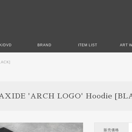
K/DVD
BRAND
ITEM LIST
ART 
LACK]
AXIDE 'ARCH LOGO' Hoodie [BL
販売価格