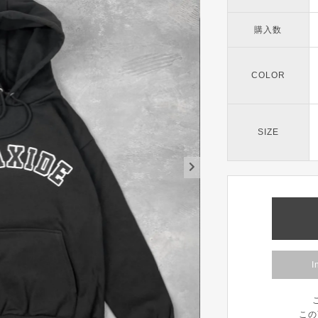
購入数
COLOR
SIZE
I
この