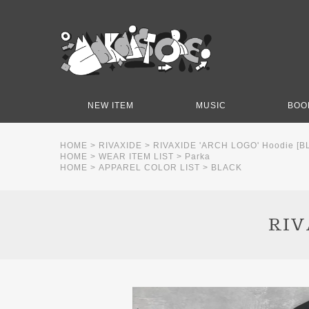
NEW ITEM
MUSIC
BOO
HOME
>
RIVAXIDE
>
RIVAXIDE 'ARCH LOGO' Hoodie [B
HOME
>
WEAR ITEM LIST
>
Parka
HOME
>
APPAREL COLOR LIST
>
BLACK
RIV