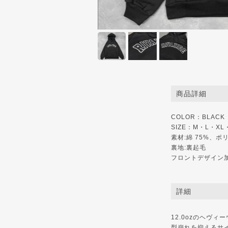
商品詳細
COLOR：BLACK
SIZE：M・L・XL
素材:綿 75%、ポ
裏地:裏起毛
フロントデザイン
詳細
12.0ozのヘヴ
型崩れを抑えるサ