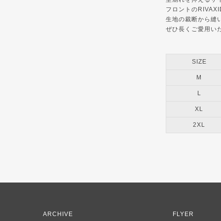
フロントのRIVA
生地の裁断から縫
ぜひ長くご愛用い
SIZE
M
L
XL
2XL
ARCHIVE
FLYER