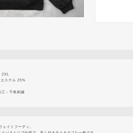
・2XL
リエステル 25%
加工：千鳥刺繍
ィーウェイトフーディ。
イドパネルリブ仕様で、長く付き合えるタフな一枚です。