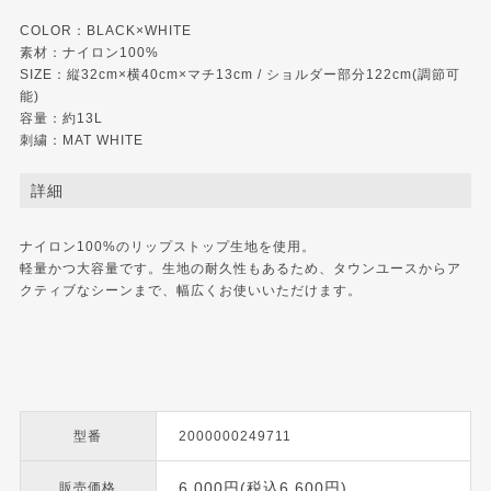
COLOR：BLACK×WHITE
素材：ナイロン100%
SIZE：縦32cm×横40cm×マチ13cm / ショルダー部分122cm(調節可
能)
容量：約13L
刺繍：MAT WHITE
詳細
ナイロン100%のリップストップ生地を使用。
軽量かつ大容量です。生地の耐久性もあるため、タウンユースからア
クティブなシーンまで、幅広くお使いいただけます。
型番
2000000249711
6,000円(税込6,600円)
販売価格