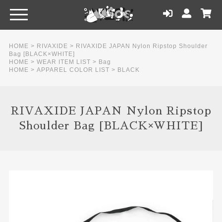
HOME
>
RIVAXIDE
>
RIVAXIDE JAPAN Nylon Ripstop Shoulder
Bag [BLACK×WHITE]
HOME
>
WEAR ITEM LIST
>
Bag
HOME
>
APPAREL COLOR LIST
>
BLACK
RIVAXIDE JAPAN Nylon Ripstop
Shoulder Bag [BLACK×WHITE]