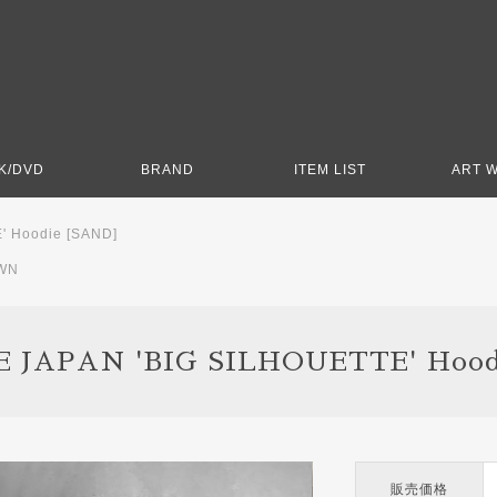
K/DVD
BRAND
ITEM LIST
ART 
' Hoodie [SAND]
WN
 JAPAN 'BIG SILHOUETTE' Hood
販売価格