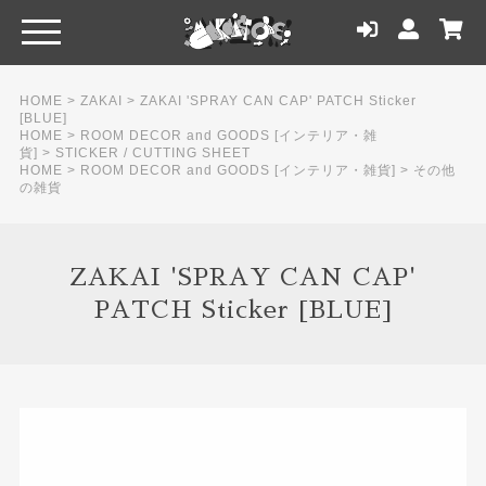
HOME
>
ZAKAI
>
ZAKAI 'SPRAY CAN CAP' PATCH Sticker
[BLUE]
HOME
>
ROOM DECOR and GOODS [インテリア・雑
貨]
>
STICKER / CUTTING SHEET
HOME
>
ROOM DECOR and GOODS [インテリア・雑貨]
>
その他
の雑貨
ZAKAI 'SPRAY CAN CAP'
PATCH Sticker [BLUE]