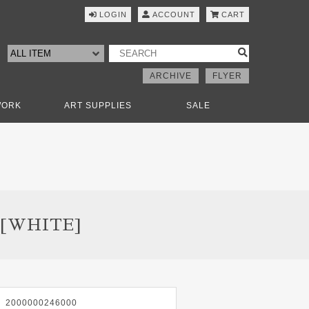
LOGIN
ACCOUNT
CART
ARCHIVE
FLYER
WORK
ART SUPPLIES
SALE
 [WHITE]
2000000246000