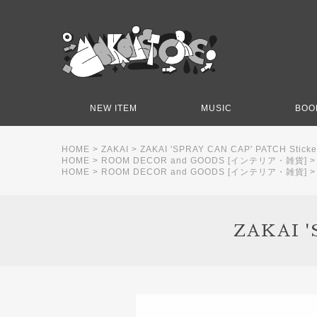
NEW ITEM
MUSIC
BOO
HOME
>
ZAKAI
>
ZAKAI 'SPRAY CAN CAP' PATCH Sticke
HOME
>
ROOM DECOR and GOODS [インテリア・雑貨]
HOME
>
ROOM DECOR and GOODS [インテリア・雑貨]
ZAKAI '