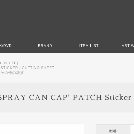
K/DVD
BRAND
ITEM LIST
ART 
r [WHITE]
>
STICKER / CUTTING SHEET
>
その他の雑貨
SPRAY CAN CAP' PATCH Sticker
型番