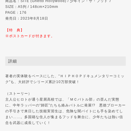
商品名：SITE (Ghetto Hollywood) / 少年イン・ザ・フッド 7
SIZE：A5判 / 148cm×210mm
PAGE：176
発売日：2023年8月18日
【特 典】
※ポストカードが付きます。
詳細
著者の実体験をベースにした、“ＨＩＰＨＯＰドキュメンタリーコミッ
ク"も、大好評でシリーズ累計10万部突破！
（ストーリー）
主人公ヒロトが通う星屑高校では、「ＭＣバトル部」の歪んだ実態
に、中年ラッパーの“師匠”たちも絡みバトルに発展!? 悪徳ブローカー
の手引きで来日した技能実習生は、危険な闇バイトにも手を染めてし
まい……。多国籍な住人が集まるフッドを舞台に、少年たちは熱い信
念を武器に成長していく！