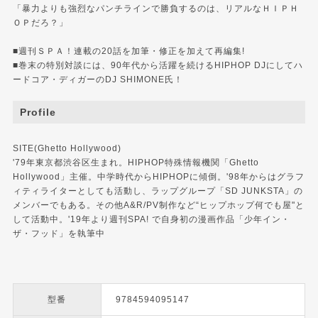
「暴力よりも強烈なパンチラインで勝負するのは、リアルなＨＩＰＨ
ＯＰだろ？」
■週刊ＳＰＡ！連載の20話を加筆・修正を加えて再編集!
■巻末の特別対談には、90年代から活躍を続けるHIPHOP DJにしてハ
ードコア・ディガーのDJ SHIMONE氏！
Profile
SITE(Ghetto Hollywood)
'79年東京都渋谷区生まれ。HIPHOP特殊情報機関「Ghetto
Hollywood」主催。中学時代からHIPHOPに傾倒。'98年からはグラフ
ィティライターとしても活動し、ラップグループ「SD JUNKSTA」の
メンバーでもある。その他A&R/PV制作など“ヒップホップ何でも屋"と
して活動中。'19年より週刊SPA! で自身初の漫画作品「少年イン・
ザ・フッド」を執筆中
型番
9784594095147