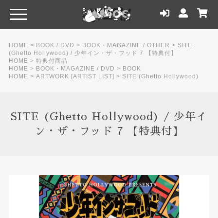
HOME
>
BOOK / DVD
>
BOOK・MAGAZINE / OTHER
>
SITE
(Ghetto Hollywood) / 少年イン・ザ・フッド 7 【特典付】
HOME
>
特典付商品
HOME
>
BOOK・MAGAZINE / DVD
>
BOOK
HOME
>
ARTWORK [ARTIST LIST]
>
SITE (Ghetto Hollywood)
SITE (Ghetto Hollywood) / 少年イ
ン・ザ・フッド 7 【特典付】