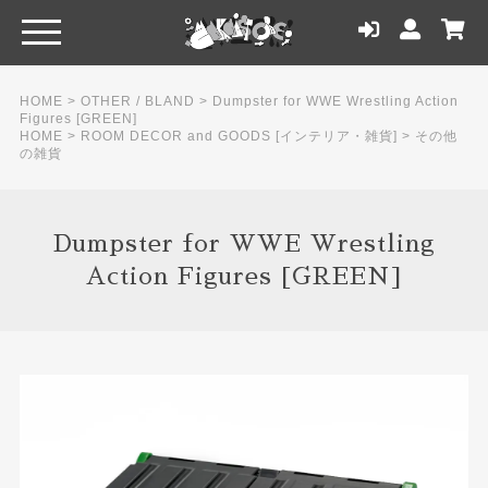
HOME
>
OTHER / BLAND
>
Dumpster for WWE Wrestling Action
Figures [GREEN]
HOME
>
ROOM DECOR and GOODS [インテリア・雑貨]
>
その他
の雑貨
Dumpster for WWE Wrestling
Action Figures [GREEN]