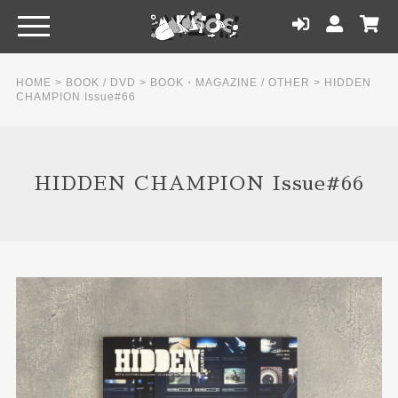
HOME
>
BOOK / DVD
>
BOOK・MAGAZINE / OTHER
>
HIDDEN
CHAMPION Issue#66
HIDDEN CHAMPION Issue#66