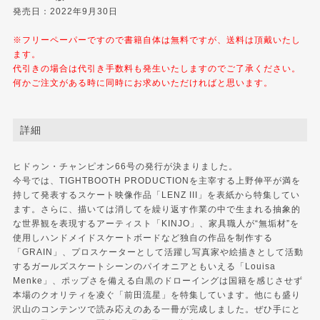
発売日：2022年9月30日
※フリーペーパーですので書籍自体は無料ですが、送料は頂戴いたし
ます。
代引きの場合は代引き手数料も発生いたしますのでご了承ください。
何かご注文がある時に同時にお求めいただければと思います。
詳細
ヒドゥン・チャンピオン66号の発行が決まりました。
今号では、TIGHTBOOTH PRODUCTIONを主宰する上野伸平が満を
持して発表するスケート映像作品「LENZ III」を表紙から特集してい
ます。さらに、描いては消してを繰り返す作業の中で生まれる抽象的
な世界観を表現するアーティスト「KINJO」、家具職人が“無垢材”を
使用しハンドメイドスケートボードなど独自の作品を制作する
「GRAIN」、プロスケーターとして活躍し写真家や絵描きとして活動
するガールズスケートシーンのパイオニアともいえる「Louisa
Menke」、ポップさを備える白黒のドローイングは国籍を感じさせず
本場のクオリティを凌ぐ「前田流星」を特集しています。他にも盛り
沢山のコンテンツで読み応えのある一冊が完成しました。ぜひ手にと