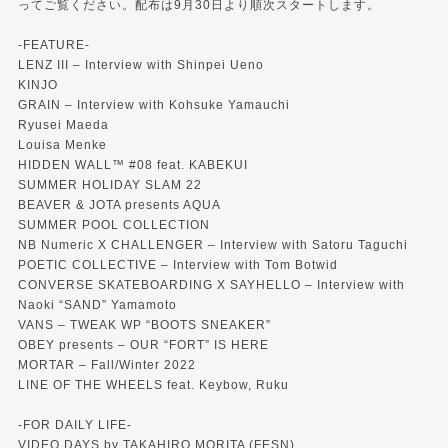
ってご覧ください。配布は9月30日より順次スタートします。
-FEATURE-
LENZ III – Interview with Shinpei Ueno
KINJO
GRAIN – Interview with Kohsuke Yamauchi
Ryusei Maeda
Louisa Menke
HIDDEN WALL™ #08 feat. KABEKUI
SUMMER HOLIDAY SLAM 22
BEAVER & JOTA presents AQUA
SUMMER POOL COLLECTION
NB Numeric X CHALLENGER – Interview with Satoru Taguchi
POETIC COLLECTIVE – Interview with Tom Botwid
CONVERSE SKATEBOARDING X SAYHELLO – Interview with
Naoki “SAND” Yamamoto
VANS – TWEAK WP “BOOTS SNEAKER”
OBEY presents – OUR “FORT” IS HERE
MORTAR – Fall/Winter 2022
LINE OF THE WHEELS feat. Keybow, Ruku
-FOR DAILY LIFE-
VIDEO DAYS by TAKAHIRO MORITA (FESN)