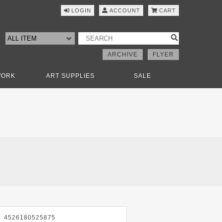
LOGIN
ACCOUNT
CART
ARCHIVE
FLYER
WORK
ART SUPPLIES
SALE
4526180525875