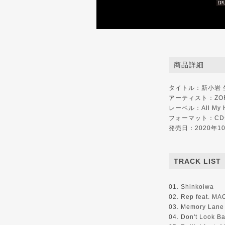
商品詳細
タイトル：新小岩 生
アーティスト：ZO
レーベル：All My 
フォーマット：CD
発売日：2020年1
TRACK LIST
01. Shinkoiwa
02. Rep feat. M
03. Memory Lane
04. Don't Look B