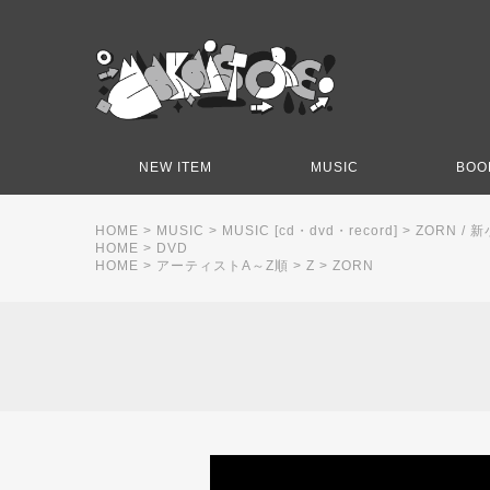
NEW ITEM
MUSIC
BOO
HOME
>
MUSIC
>
MUSIC [cd・dvd・record]
>
ZORN / 
HOME
>
DVD
HOME
>
アーティストA～Z順
>
Z
>
ZORN