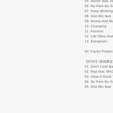
05. Rollin' feat.
06. No Pain No 
07. Keep Wishing
08. One Mic feat
09. Honey And 
10. Changing
11. Passion
12. Life Story fe
13. Evergreen
All Tracks Prod
【DVD】(初回限定盤
01. Don't Look B
02. Rep feat. M
03. Have A Good 
04. No Pain No G
05. One Mic feat