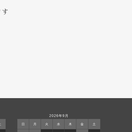
ます
2026年9月
土
日
月
火
水
木
金
土