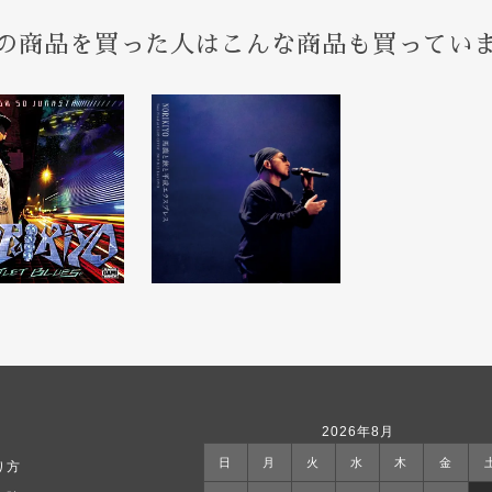
の商品を買った人はこんな商品も買ってい
2026年8月
日
月
火
水
木
金
り方