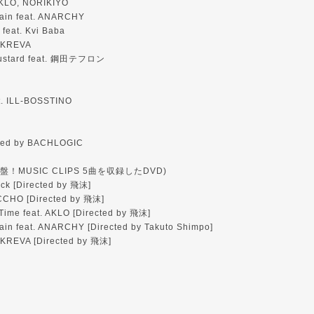
 AKLO, NORIKIYO
Gain feat. ANARCHY
 feat. Kvi Baba
. KREVA
Mustard feat. 鋼田テフロン
at. ILL-BOSSTINO
uced by BACHLOGIC
！MUSIC CLIPS 5曲を収録したDVD)
ack [Directed by 飛沫]
ACCHO [Directed by 飛沫]
Time feat. AKLO [Directed by 飛沫]
ain feat. ANARCHY [Directed by Takuto Shimpo]
. KREVA [Directed by 飛沫]