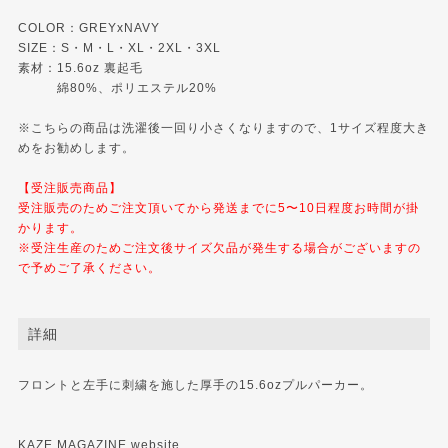
COLOR：GREYxNAVY
SIZE：S・M・L・XL・2XL・3XL
素材：15.6oz 裏起毛
綿80%、ポリエステル20%
※こちらの商品は洗濯後一回り小さくなりますので、1サイズ程度大き
めをお勧めします。
【受注販売商品】
受注販売のためご注文頂いてから発送までに5〜10日程度お時間が掛
かります。
※受注生産のためご注文後サイズ欠品が発生する場合がございますの
で予めご了承ください。
詳細
フロントと左手に刺繍を施した厚手の15.6ozプルパーカー。
KAZE MAGAZINE website