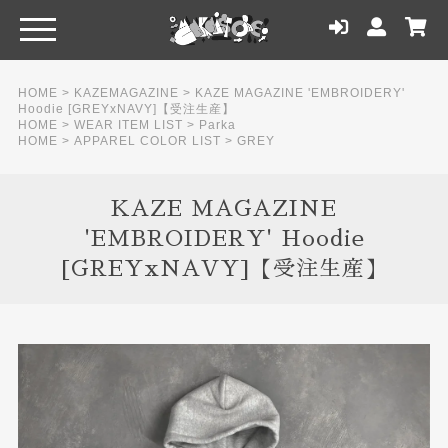
HOME
>
KAZEMAGAZINE
>
KAZE MAGAZINE 'EMBROIDERY'
Hoodie [GREYxNAVY]【受注生産】
HOME
>
WEAR ITEM LIST
>
Parka
HOME
>
APPAREL COLOR LIST
>
GREY
KAZE MAGAZINE
'EMBROIDERY' Hoodie
[GREYxNAVY]【受注生産】