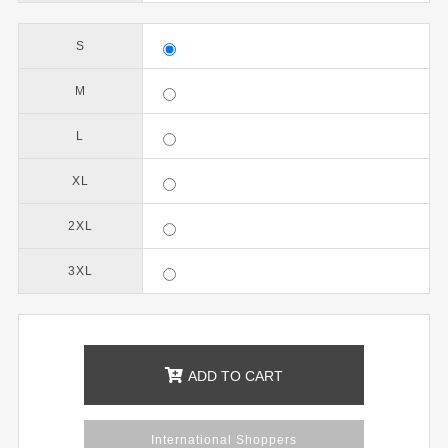
S
M
L
XL
2XL
3XL
ADD TO CART
International Shoppers