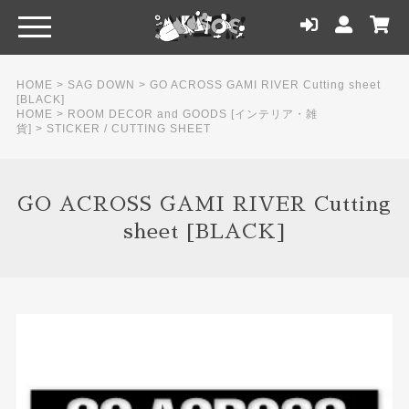
HOME
>
SAG DOWN
>
GO ACROSS GAMI RIVER Cutting sheet
[BLACK]
HOME
>
ROOM DECOR and GOODS [インテリア・雑
貨]
>
STICKER / CUTTING SHEET
GO ACROSS GAMI RIVER Cutting
sheet [BLACK]