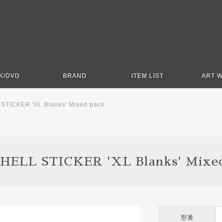
K/DVD
BRAND
ITEM LIST
ART 
TICKER 'XL Blanks' Mixed pack
HELL STICKER 'XL Blanks' Mixed
型番