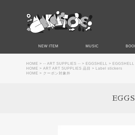
NEW ITEM
MUSIC
BOO
HOME
>
-- ART SUPPLIES --
>
EGGSHELL
>
EGGSHELL S
HOME
>
ART ART SUPPLIES 品目
>
Label stickers
HOME
>
クーポン対象外
EGGS