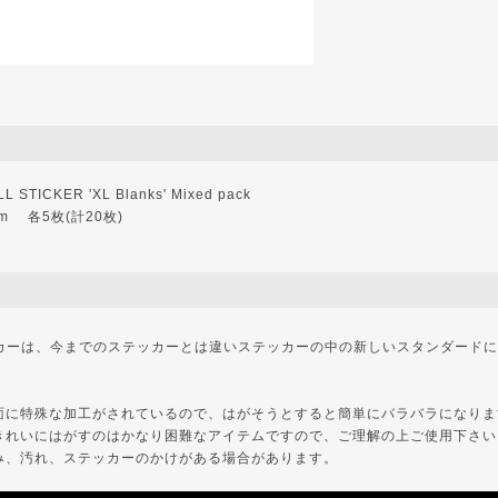
TICKER 'XL Blanks' Mixed pack
m 各5枚(計20枚)
 ステッカーは、今までのステッカーとは違いステッカーの中の新しいスタンダード
面に特殊な加工がされているので、はがそうとすると簡単にバラバラになりま
きれいにはがすのはかなり困難なアイテムですので、ご理解の上ご使用下さい
み、汚れ、ステッカーのかけがある場合があります。