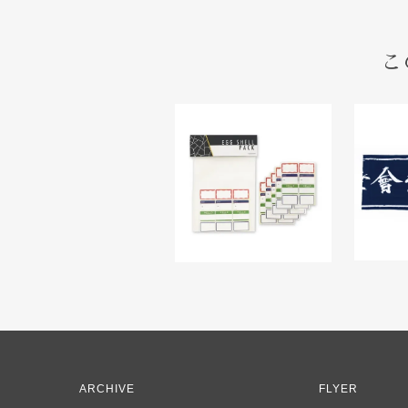
こ
ARCHIVE
FLYER