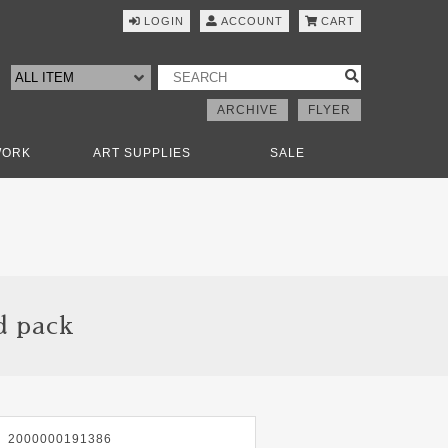
LOGIN
ACCOUNT
CART
ARCHIVE
FLYER
WORK
ART SUPPLIES
SALE
 pack
2000000191386