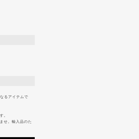
になるアイテムで
す。
ませ。輸入品のた