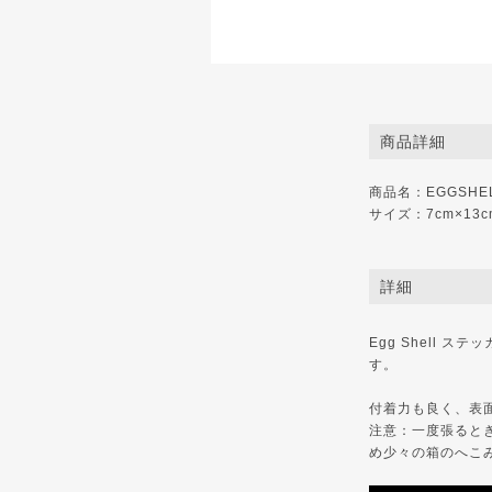
商品詳細
商品名：EGGSHELL S
サイズ：7cm×13c
詳細
Egg Shell
す。
付着力も良く、表
注意：一度張ると
め少々の箱のへこ